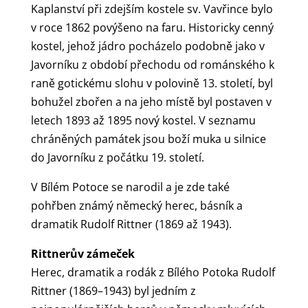
Kaplanství při zdejším kostele sv. Vavřince bylo
v roce 1862 povýšeno na faru. Historicky cenný
kostel, jehož jádro pocházelo podobně jako v
Javorníku z období přechodu od románského k
raně gotickému slohu v polovině 13. století, byl
bohužel zbořen a na jeho místě byl postaven v
letech 1893 až 1895 nový kostel. V seznamu
chráněných památek jsou boží muka u silnice
do Javorníku z počátku 19. století.
V Bílém Potoce se narodil a je zde také
pohřben známý německý herec, básník a
dramatik Rudolf Rittner (1869 až 1943).
Rittnerův zámeček
Herec, dramatik a rodák z Bílého Potoka Rudolf
Rittner (1869–1943) byl jedním z