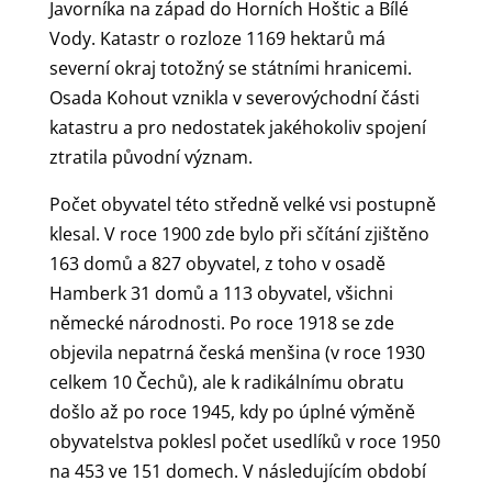
Javorníka na západ do Horních Hoštic a Bílé
Vody. Katastr o rozloze 1169 hektarů má
severní okraj totožný se státními hranicemi.
Osada Kohout vznikla v severovýchodní části
katastru a pro nedostatek jakéhokoliv spojení
ztratila původní význam.
Počet obyvatel této středně velké vsi postupně
klesal. V roce 1900 zde bylo při sčítání zjištěno
163 domů a 827 obyvatel, z toho v osadě
Hamberk 31 domů a 113 obyvatel, všichni
německé národnosti. Po roce 1918 se zde
objevila nepatrná česká menšina (v roce 1930
celkem 10 Čechů), ale k radikálnímu obratu
došlo až po roce 1945, kdy po úplné výměně
obyvatelstva poklesl počet usedlíků v roce 1950
na 453 ve 151 domech. V následujícím období