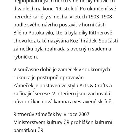
nejpopulárnějších herců v německy mluvících
divadlech na konci 19. století. Po ukončení své
herecké kariéry si nechal v letech 1903–1908
podle svého návrhu postavit v horní části
Bílého Potoka vilu, která byla díky Rittnerově
chovu koz také nazývána Kozí hrádek. Součástí
zámečku byla i zahrada s ovocným sadem a
rybníčkem.
V současné době je zámeček v soukromých
rukou a je postupně opravován.
Zámeček je postaven ve stylu Arts & Crafts a
začínající secese. V interiéru jsou zachovalá
původní kachlová kamna a vestavěné skříně.
Rittnerův zámeček byl v roce 2007
Ministerstvem kultury ČR prohlášen kulturní
památkou ČR.