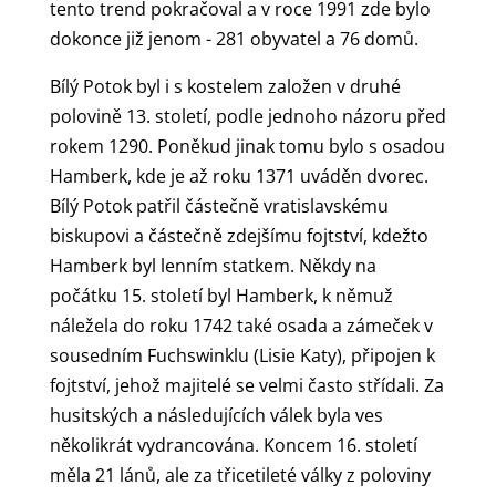
tento trend pokračoval a v roce 1991 zde bylo
dokonce již jenom - 281 obyvatel a 76 domů.
Bílý Potok byl i s kostelem založen v druhé
polovině 13. století, podle jednoho názoru před
rokem 1290. Poněkud jinak tomu bylo s osadou
Hamberk, kde je až roku 1371 uváděn dvorec.
Bílý Potok patřil částečně vratislavskému
biskupovi a částečně zdejšímu fojtství, kdežto
Hamberk byl lenním statkem. Někdy na
počátku 15. století byl Hamberk, k němuž
náležela do roku 1742 také osada a zámeček v
sousedním Fuchswinklu (Lisie Katy), připojen k
fojtství, jehož majitelé se velmi často střídali. Za
husitských a následujících válek byla ves
několikrát vydrancována. Koncem 16. století
měla 21 lánů, ale za třicetileté války z poloviny