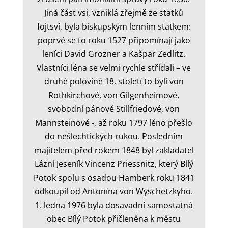
Jiná část vsi, vzniklá zřejmě ze statků
fojtsví, byla biskupským lenním statkem:
poprvé se to roku 1527 připomínají jako
leníci David Grozner a Kašpar Zedlitz.
Vlastníci léna se velmi rychle střídali – ve
druhé polovině 18. století to byli von
Rothkirchové, von Gilgenheimové,
svobodní pánové Stillfriedové, von
Mannsteinové -, až roku 1797 léno přešlo
do nešlechtických rukou. Posledním
majitelem před rokem 1848 byl zakladatel
Lázní Jeseník Vincenz Priessnitz, který Bílý
Potok spolu s osadou Hamberk roku 1841
odkoupil od Antonína von Wyschetzkyho.
1. ledna 1976 byla dosavadní samostatná
obec Bílý Potok přičleněna k městu