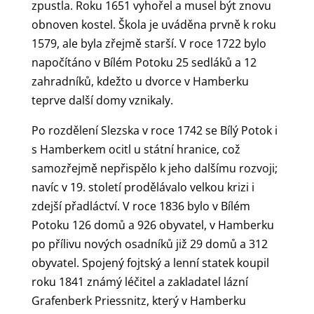
zpustla. Roku 1651 vyhořel a musel být znovu
obnoven kostel. Škola je uváděna prvně k roku
1579, ale byla zřejmě starší. V roce 1722 bylo
napočítáno v Bílém Potoku 25 sedláků a 12
zahradníků, kdežto u dvorce v Hamberku
teprve další domy vznikaly.
Po rozdělení Slezska v roce 1742 se Bílý Potok i
s Hamberkem ocitl u státní hranice, což
samozřejmě nepřispělo k jeho dalšímu rozvoji;
navíc v 19. století prodělávalo velkou krizi i
zdejší přadláctví. V roce 1836 bylo v Bílém
Potoku 126 domů a 926 obyvatel, v Hamberku
po přílivu nových osadníků již 29 domů a 312
obyvatel. Spojený fojtský a lenní statek koupil
roku 1841 známý léčitel a zakladatel lázní
Grafenberk Priessnitz, který v Hamberku