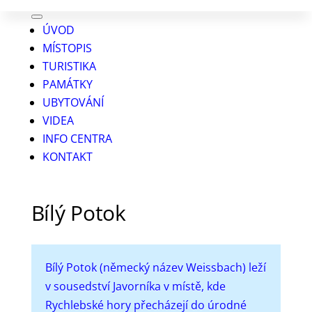
ÚVOD
MÍSTOPIS
TURISTIKA
PAMÁTKY
UBYTOVÁNÍ
VIDEA
INFO CENTRA
KONTAKT
Bílý Potok
Bílý Potok (německý název Weissbach) leží
v sousedství Javorníka v místě, kde
Rychlebské hory přecházejí do úrodné