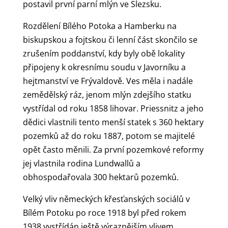
postavil první parní mlýn ve Slezsku.
Rozdělení Bílého Potoka a Hamberku na
biskupskou a fojtskou či lenní část skončilo se
zrušením poddanství, kdy byly obě lokality
připojeny k okresnímu soudu v Javorníku a
hejtmanství ve Frývaldově. Ves měla i nadále
zemědělský ráz, jenom mlýn zdejšího statku
vystřídal od roku 1858 lihovar. Priessnitz a jeho
dědici vlastnili tento menší statek s 360 hektary
pozemků až do roku 1887, potom se majitelé
opět často měnili. Za první pozemkové reformy
jej vlastnila rodina Lundwallů a
obhospodařovala 300 hektarů pozemků.
Velký vliv německých křesťanských sociálů v
Bílém Potoku po roce 1918 byl před rokem
1938 vystřídán ještě výraznějším vlivem