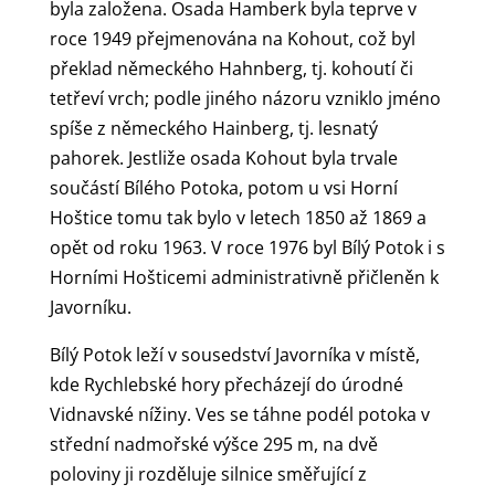
byla založena. Osada Hamberk byla teprve v
roce 1949 přejmenována na Kohout, což byl
překlad německého Hahnberg, tj. kohoutí či
tetřeví vrch; podle jiného názoru vzniklo jméno
spíše z německého Hainberg, tj. lesnatý
pahorek. Jestliže osada Kohout byla trvale
součástí Bílého Potoka, potom u vsi Horní
Hoštice tomu tak bylo v letech 1850 až 1869 a
opět od roku 1963. V roce 1976 byl Bílý Potok i s
Horními Hošticemi administrativně přičleněn k
Javorníku.
Bílý Potok leží v sousedství Javorníka v místě,
kde Rychlebské hory přecházejí do úrodné
Vidnavské nížiny. Ves se táhne podél potoka v
střední nadmořské výšce 295 m, na dvě
poloviny ji rozděluje silnice směřující z