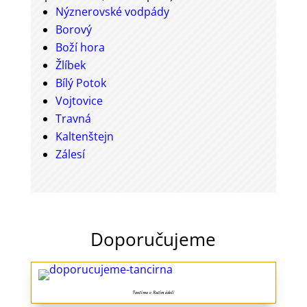
Nýznerovské vodpády
Borový
Boží hora
Žlíbek
Bílý Potok
Vojtovice
Travná
Kaltenštejn
Zálesí
Doporučujeme
Tančírna v Račím údolí