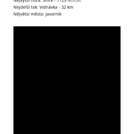
Nejvyšší hora: Smrk - 1125 m.n.m.
Nejdelší tok: Vidnávka - 32 km
Nějvětsí město: Javorník