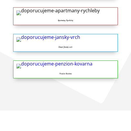
Apartmány Rychleby
Zámek Jánský vrch
Penzion Kovárna