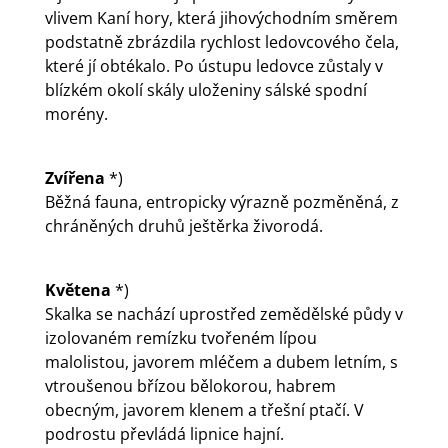
vlivem Kaní hory, která jihovýchodním směrem
podstatně zbrázdila rychlost ledovcového čela,
které jí obtékalo. Po ústupu ledovce zůstaly v
blízkém okolí skály uloženiny sálské spodní
morény.
Zvířena
*)
Běžná fauna, entropicky výrazně pozměněná, z
chráněných druhů ještěrka živorodá.
Květena
*)
Skalka se nachází uprostřed zemědělské půdy v
izolovaném remízku tvořeném lípou
malolistou, javorem mléčem a dubem letním, s
vtroušenou břízou bělokorou, habrem
obecným, javorem klenem a třešní ptačí. V
podrostu převládá lipnice hajní.