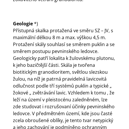
Geologie
*)
Přístupná skalka protažená ve směru SZ – JV, s
maximální délkou 8 m a max. výškou 4,5 m.
Protažení skály souhlasí se směrem puklin a se
směrem postupu pevninského ledovce.
Geologicky patří lokalita k žulovskému plutonu,
k jeho bazičtější části. Skála je tvořena
biotitickým granodioritem, světlou slezskou
žulou, na níž je patrná pravidelná lavicovitá
odlučnost podle tří systémů puklin a typické „
žokové „ zvětrávání lavic. Vzhledem k tomu , že
leží na území v pleistocénu zaledněném, lze
zde studovat i rozrušovaní účinky pevninského
ledovce. V předmětném území, kde jsou časté
zcela obroušené oblíky, je tento tvar netypický
a jeho zachování je podmíněno ochranným