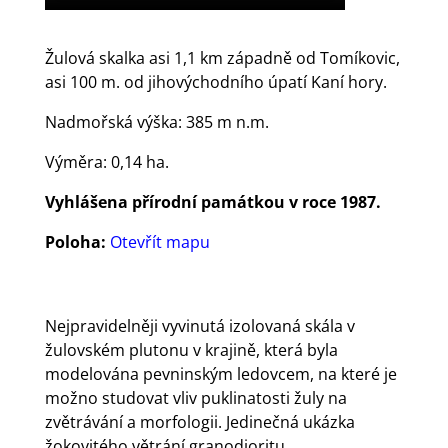
Žulová skalka asi 1,1 km západně od Tomíkovic,
asi 100 m. od jihovýchodního úpatí Kaní hory.
Nadmořská výška: 385 m n.m.
Výměra: 0,14 ha.
Vyhlášena přírodní památkou v roce 1987.
Poloha:
Otevřít mapu
Nejpravidelněji vyvinutá izolovaná skála v
žulovském plutonu v krajině, která byla
modelována pevninským ledovcem, na které je
možno studovat vliv puklinatosti žuly na
zvětrávání a morfologii. Jedinečná ukázka
žokovitého větrání granodioritu.