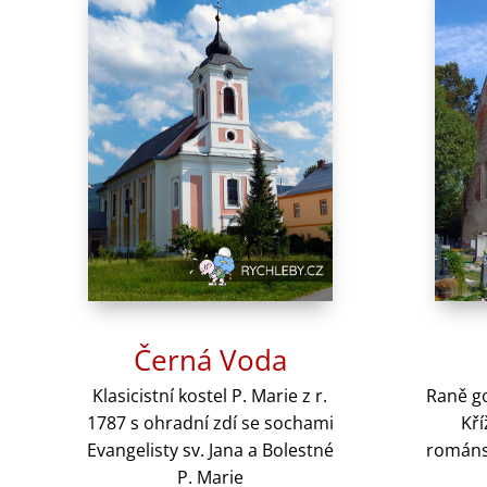
Černá Voda
Klasicistní kostel P. Marie z r.
Raně go
1787 s ohradní zdí se sochami
Kří
Evangelisty sv. Jana a Bolestné
románsk
P. Marie