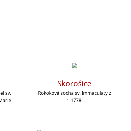
Skorošice
l sv.
Rokoková socha sv. Immaculaty
z
Marie
r. 1778.