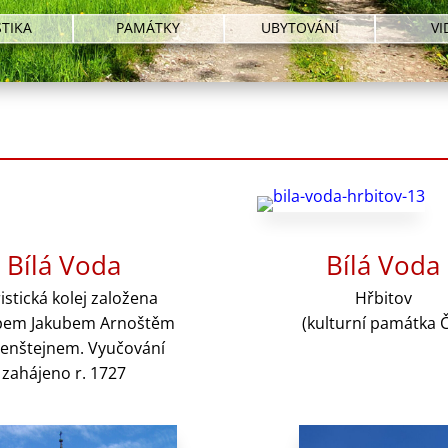
STIKA
PAMÁTKY
UBYTOVÁNÍ
VI
Bílá Voda
Bílá Voda
istická kolej založena
Hřbitov
pem Jakubem Arnoštěm
(kulturní památka 
tenštejnem. Vyučování
zahájeno r. 1727