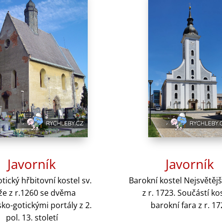
Javorník
Javorník
tický hřbitovní kostel sv.
Barokní kostel Nejsvětějš
že z r.1260 se dvěma
z r. 1723. Součástí ko
o-gotickými portály z 2.
barokní
fara z r. 1
pol. 13. století