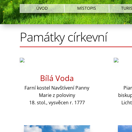
ÚVOD
MÍSTOPIS
TURI
Památky církevní
Bílá Voda
Farní kostel Navštívení Panny
Piar
Marie z poloviny
bisku
18. stol., vysvěcen r. 1777
Lich