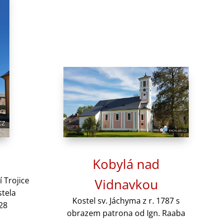
Kobylá nad
í Trojice
Vidnavkou
stela
Kostel sv. Jáchyma z r. 1787 s
728
obrazem patrona od Ign. Raaba