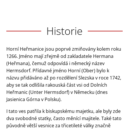
Historie
Horní Heřmanice jsou poprvé zmiňovány kolem roku
1266. Jméno mají zřejmě od zakladatele Hermana
(Heřmana), čemuž odpovídá i německý název
Hermsdorf. Přídavné jméno Horní (Ober) bylo k
názvu přidáváno až po rozdělení Slezska v roce 1742,
aby se tak odlišila rakouská část vsi od Dolních
Heřmanic (Unter Hermsdorf) v Německu (dnes
Jasienica Górna v Polsku).
I tato ves patřila k biskupskému majetku, ale byly zde
dva svobodné statky, často měnící majitele. Také tato
původně větší vesnice za třicetileté války značně