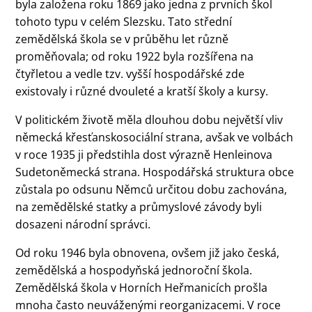
byla založena roku 1869 jako jedna z prvních škol
tohoto typu v celém Slezsku. Tato střední
zemědělská škola se v průběhu let různě
proměňovala; od roku 1922 byla rozšířena na
čtyřletou a vedle tzv. vyšší hospodářské zde
existovaly i různé dvouleté a kratší školy a kursy.
V politickém životě měla dlouhou dobu největší vliv
německá křesťanskosociální strana, avšak ve volbách
v roce 1935 ji předstihla dost výrazně Henleinova
Sudetoněmecká strana. Hospodářská struktura obce
zůstala po odsunu Němců určitou dobu zachována,
na zemědělské statky a průmyslové závody byli
dosazeni národní správci.
Od roku 1946 byla obnovena, ovšem již jako česká,
zemědělská a hospodyňská jednoroční škola.
Zemědělská škola v Horních Heřmanicích prošla
mnoha často neuváženými reorganizacemi. V roce