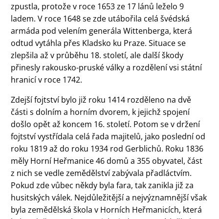
zpustla, protože v roce 1653 ze 17 lánů leželo 9
ladem. V roce 1648 se zde utábořila celá švédská
armáda pod velením generála Wittenberga, která
odtud vytáhla přes Kladsko ku Praze. Situace se
zlepšila až v průběhu 18. století, ale další škody
přinesly rakousko-pruské války a rozdělení vsi státní
hranicí v roce 1742.
Zdejší fojtství bylo již roku 1414 rozděleno na dvě
části s dolním a horním dvorem, k jejichž spojení
došlo opět až koncem 16. století. Potom se v držení
fojtství vystřídala celá řada majitelů, jako poslední od
roku 1819 až do roku 1934 rod Gerblichů. Roku 1836
měly Horní Heřmanice 46 domů a 355 obyvatel, část
z nich se vedle zemědělství zabývala přadláctvím.
Pokud zde vůbec někdy byla fara, tak zanikla již za
husitských válek. Nejdůležitější a nejvýznamnější však
byla zemědělská škola v Horních Heřmanicích, která