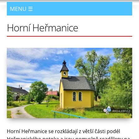
Horní Heřmanice
Horní Heřmanice se rozkládají z větší části podél
Heřmanického potoka a jsou pomyslně rozděleny na