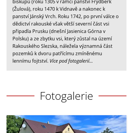
biskupů (roku 1305 v rámci panství Frýdberk
(Žulová), roku 1470 k Vidnavě a nakonec k
panství Jánský Vrch. Roku 1742, po první válce o
dědictví rakouské však větší severní část vsi
připadla Prusku (dnešní Jasienica Górna v
Polsku) a ze zbytku vsi, který zůstal na území
Rakouského Slezska, náležela významná část
pozemků k dvoru patřícímu zmíněnému
lennímu fojtství.
Více pod fotogalerií...
Fotogalerie