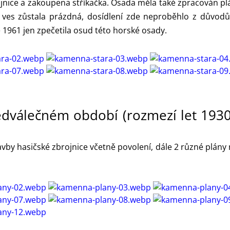
ice a zakoupena stříkačka. Osada měla také zpracován plán
 ves zůstala prázdná, dosídlení zde neproběhlo z důvodů 
 1961 jen zpečetila osud této horské osady.
edválečném období (rozmezí let 1930 
by hasičské zbrojnice včetně povolení, dále 2 různé plány n