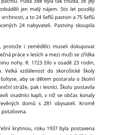
pachtu. Půda zde byla tak chudá, že její
odváděli jen malý nájem. Sto let později
vrchnosti, a to 24 šeflů pastvin a 75 šeflů
cených 24 nabyvateli. Pastviny skoupila
ký, protože i zemědělci museli dokupovat
čná práce v lesích a mezi muži se zřídka
ninu nohy. R. 1723 žilo v osadě 23 rodin,
. Velká vzdálenost do skorošické školy
 šoltyse, aby se dětem postarala o školní
niční stráže, pak i lesníci. Školu postavila
vili osadníci kapli, v níž se občas konaly
dřevěných domů s 281 obyvateli. Kromě
a potašovna.
řešní krytinou, roku 1937 byla postavena