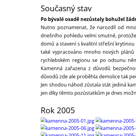
Současný stav
Po bývalé osadě nezůstaly bohužel žád
Nutno poznamenat, že narozdíl od mnoh
dnešního pohledu velmi smutné, protože
domů a stavení s kvalitní střešní krytino
také vypracováno mnoho nových plánů své
rychlebském regionu se po odsunu něme
Kamenná zařazena z důvodů bezpečnostn
důvodů zde ale proběhla demolice tak pe
Jen shodou náhod zůstala stát jediná ka
jen díky těmto pozůstatkům je dnes možné
Rok 2005