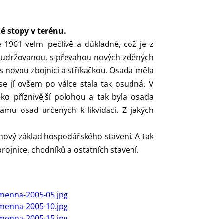
é stopy v terénu.
961 velmi pečlivě a důkladně, což je z
a udržovanou, s převahou nových zděných
 s novou zbojnici a stříkačkou. Osada měla
se jí ovšem po válce stala tak osudná. V
o příznivější polohou a tak byla osada
mu osad určených k likvidaci. Z jakých
nový základ hospodářského stavení. A tak
ojnice, chodníků a ostatních stavení.