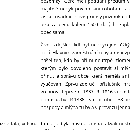
pozemky, které měli poddaní předtím v 
majitelé nebyli povinni ani robotami a 
získali osadníci nové příděly pozemků od 
lesa za cenu kolem 1500 zlatých, zapla
obec sama.
Život zdejších lidí byl neobyčejně těž
obilí. Hlavním zaměstnáním byla nebezpe
našel ten, kdo by při ní neutrpěl zlome
kterým bylo dovoleno postavit si mlýn
přinutila správu obce, která neměla ani
vyučování. Zprvu zde učili příslušníci hra
vrchnost teprve r. 1837. R. 1816 si posta
bohoslužby. R.1836 tvořilo obec 38 
hospody a mlýna tu byla v provozu jedn
zrůstala, většina domů již byla nová a zděná s kvalitní st