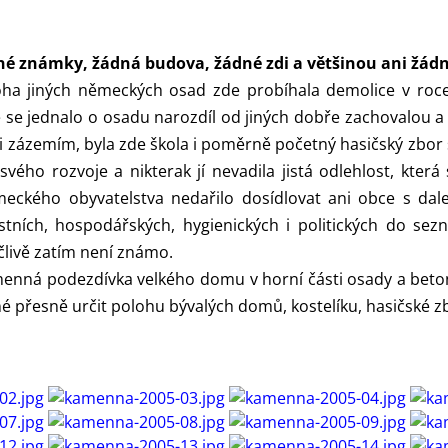
né známky, žádná budova, žádné zdi a většinou ani žádn
a jiných německých osad zde probíhala demolice v roce 1
 se jednalo o osadu narozdíl od jiných dobře zachovalou 
u i zázemím, byla zde škola i poměrně početný hasičský zbor
ho rozvoje a nikterak jí nevadila jistá odlehlost, která 
ckého obyvatelstva nedařilo dosídlovat ani obce s dalek
ích, hospodářských, hygienických i politických do sezna
člivě zatím není známo.
menná podezdívka velkého domu v horní části osady a beto
 přesně určit polohu bývalých domů, kostelíku, hasičské zbr