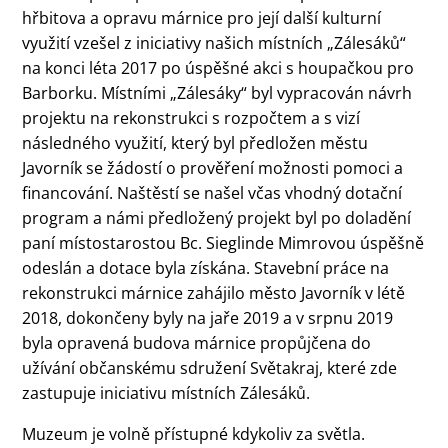
hřbitova a opravu márnice pro její další kulturní
využití vzešel z iniciativy našich místních „Zálesáků“
na konci léta 2017 po úspěšné akci s houpačkou pro
Barborku. Místními „Zálesáky“ byl vypracován návrh
projektu na rekonstrukci s rozpočtem a s vizí
následného využití, který byl předložen městu
Javorník se žádostí o prověření možnosti pomoci a
financování. Naštěstí se našel včas vhodný dotační
program a námi předložený projekt byl po doladění
paní místostarostou Bc. Sieglinde Mimrovou úspěšně
odeslán a dotace byla získána. Stavební práce na
rekonstrukci márnice zahájilo město Javorník v létě
2018, dokončeny byly na jaře 2019 a v srpnu 2019
byla opravená budova márnice propůjčena do
užívání občanskému sdružení Světakraj, které zde
zastupuje iniciativu místních Zálesáků.
Muzeum je volně přístupné kdykoliv za světla.