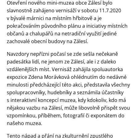
Otevření nového mini-muzea obce Zálesí bylo
slavnostně zahájeno vernisáží v sobotu 11.7.2020
v bývalé márnici na místním hřbitově a je
pokračováním původního plánu a iniciativy místních
občanů a chalupářů na netradiční využití jediné
zachovalé obecní budovy na Zálesí.
Navzdory nepřízni počasí se zde sešla nečekaně
padesátka lidí, ne jenom ze Zálesí, ale i z daleko
vzdálenějších míst. Vernisáž zahájila spoluautorka
expozice Zdena Morávková ohlédnutím do nedávné
minulosti předcházející této akci, představila všechny
spolupracovníky, hudebníky a seznámila účastníky
s interaktivní koncepcí muzea, kdy kdokoliv, kdo má
nějakou vazbu na Zálesí, může libovolně přispět svou
vzpomínkou, příběhem, fotografií či exponátem do
našeho muzea.
Tento nápad a přání na zkulturnění zpustlého