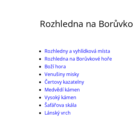
Rozhledna na Borůvko
Rozhledny a vyhlídková místa
Rozhledna na Borůvkové hoře
Boží hora
Venušiny misky
Čertovy kazatelny
Medvědí kámen
Vysoký kámen
Šafářova skála
Lánský vrch