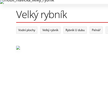
Velký rybník
Vodní plochy
Velký rybník
Rybník U dubu
Pelnář