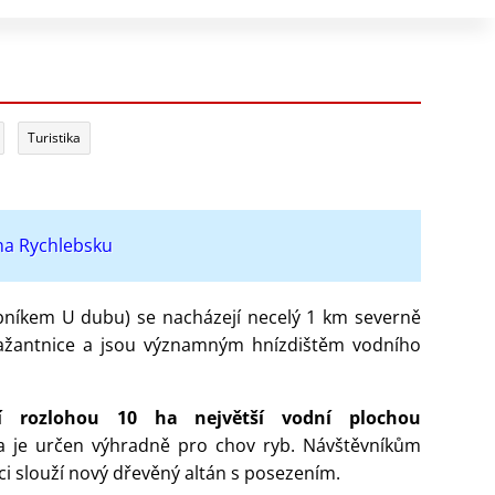
Turistika
 na Rychlebsku
ybníkem U dubu) se nacházejí necelý 1 km severně
ažantnice a jsou významným hnízdištěm vodního
jí rozlohou 10 ha největší vodní plochou
 je určen výhradně pro chov ryb. Návštěvníkům
ci slouží nový dřevěný altán s posezením.