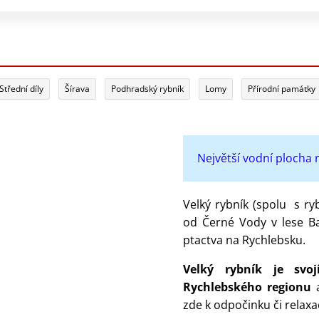
Střední díly
Šírava
Podhradský rybník
Lomy
Přírodní památky
Největší vodní plocha
Velký rybník (spolu s r
od Černé Vody v lese B
ptactva na Rychlebsku.
Velký rybník je svo
Rychlebského regionu
a
zde k odpočinku či relaxa